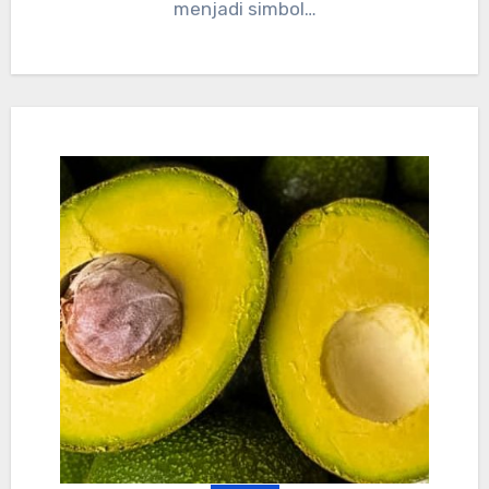
menjadi simbol…