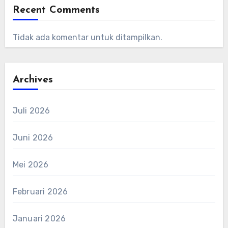
Recent Comments
Tidak ada komentar untuk ditampilkan.
Archives
Juli 2026
Juni 2026
Mei 2026
Februari 2026
Januari 2026