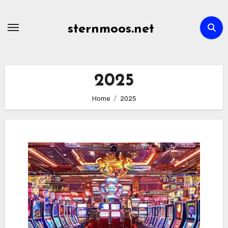
Skip
to
sternmoos.net
content
2025
Home
2025