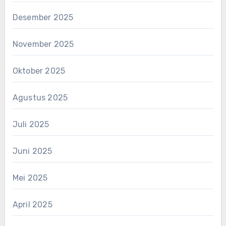
Desember 2025
November 2025
Oktober 2025
Agustus 2025
Juli 2025
Juni 2025
Mei 2025
April 2025