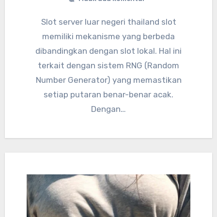
Slot server luar negeri thailand slot
memiliki mekanisme yang berbeda
dibandingkan dengan slot lokal. Hal ini
terkait dengan sistem RNG (Random
Number Generator) yang memastikan
setiap putaran benar-benar acak.
Dengan…