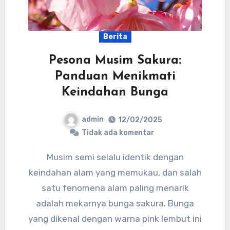
Berita
Pesona Musim Sakura:
Panduan Menikmati
Keindahan Bunga
admin
12/02/2025
Tidak ada komentar
Musim semi selalu identik dengan
keindahan alam yang memukau, dan salah
satu fenomena alam paling menarik
adalah mekarnya bunga sakura. Bunga
yang dikenal dengan warna pink lembut ini