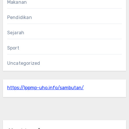
Makanan
Pendidikan
Sejarah
Sport
Uncategorized
https://lppmp-uho.info/sambutan/