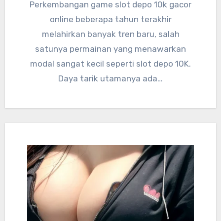
Perkembangan game slot depo 10k gacor
online beberapa tahun terakhir
melahirkan banyak tren baru, salah
satunya permainan yang menawarkan
modal sangat kecil seperti slot depo 10K.
Daya tarik utamanya ada…