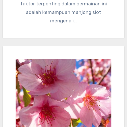
faktor terpenting dalam permainan ini
adalah kemampuan mahjong slot
mengenali…