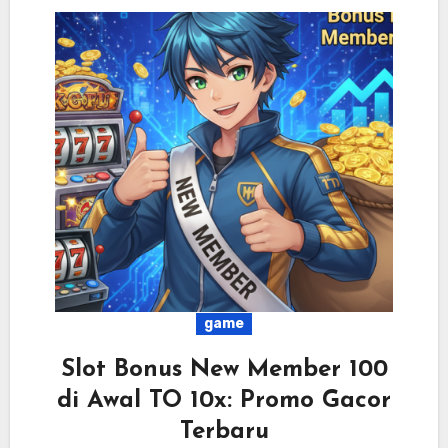
game
Slot Bonus New Member 100
di Awal TO 10x: Promo Gacor
Terbaru