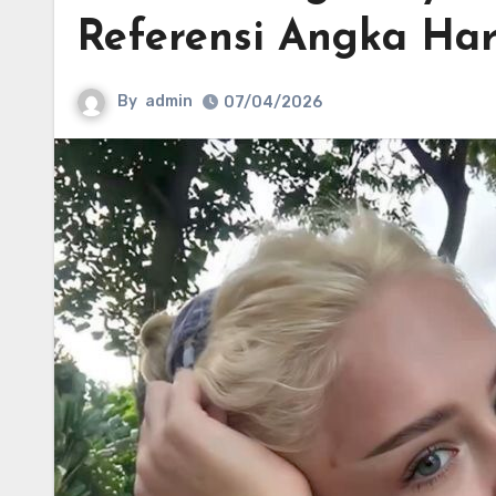
Referensi Angka Har
By
admin
07/04/2026