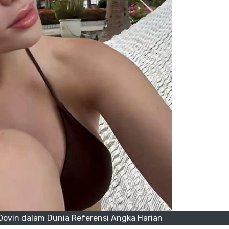
ovin dalam Dunia Referensi Angka Harian