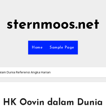
sternmoos.net
Home
Sample Page
lam Dunia Referensi Angka Harian
 HK Oovin dalam Dunia