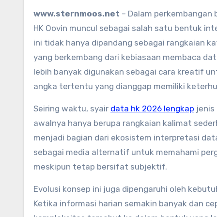
www.sternmoos.net
– Dalam perkembangan bu
HK Oovin muncul sebagai salah satu bentuk inte
ini tidak hanya dipandang sebagai rangkaian ka
yang berkembang dari kebiasaan membaca data 
lebih banyak digunakan sebagai cara kreatif u
angka tertentu yang dianggap memiliki keterh
Seiring waktu, syair
data hk 2026 lengkap
jenis
awalnya hanya berupa rangkaian kalimat sede
menjadi bagian dari ekosistem interpretasi dat
sebagai media alternatif untuk memahami perge
meskipun tetap bersifat subjektif.
Evolusi konsep ini juga dipengaruhi oleh kebut
Ketika informasi harian semakin banyak dan 