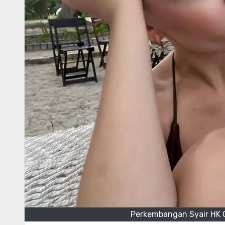
Perkembangan Syair HK O