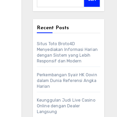
Recent Posts
Situs Toto Broto4D
Menyediakan Informasi Harian
dengan Sistem yang Lebih
Responsif dan Modern
Perkembangan Syair HK Oovin
dalam Dunia Referensi Angka
Harian
Keunggulan Judi Live Casino
Online dengan Dealer
Langsung