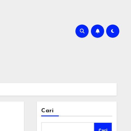
Cari
Cari