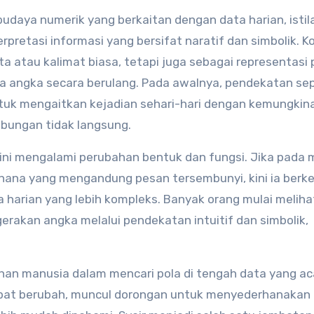
daya numerik yang berkaitan dengan data harian, istila
rpretasi informasi yang bersifat naratif dan simbolik. 
ta atau kalimat biasa, tetapi juga sebagai representasi 
angka secara berulang. Pada awalnya, pendekatan sepe
ntuk mengaitkan kejadian sehari-hari dengan kemungkin
ubungan tidak langsung.
 ini mengalami perubahan bentuk dan fungsi. Jika pada
rhana yang mengandung pesan tersembunyi, kini ia ber
a harian yang lebih kompleks. Banyak orang mulai melih
rakan angka melalui pendekatan intuitif dan simbolik,
uhan manusia dalam mencari pola di tengah data yang ac
cepat berubah, muncul dorongan untuk menyederhanakan