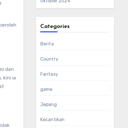
Oktober 2024
r
iperoleh
Categories
Berita
Country
mi dan
Fantasy
kini ia
at
game
Jepang
Kecantikan
tidak