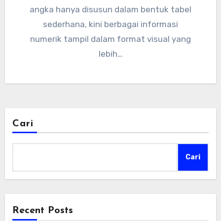
angka hanya disusun dalam bentuk tabel
sederhana, kini berbagai informasi
numerik tampil dalam format visual yang
lebih…
Cari
Cari
Recent Posts