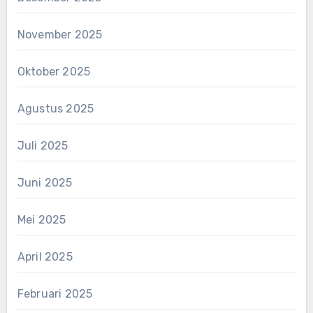
November 2025
Oktober 2025
Agustus 2025
Juli 2025
Juni 2025
Mei 2025
April 2025
Februari 2025