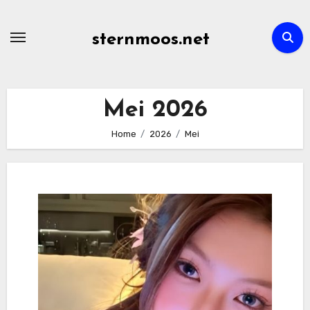
Skip
to
sternmoos.net
content
Mei 2026
Home
2026
Mei