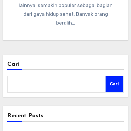
lainnya, semakin populer sebagai bagian
dari gaya hidup sehat. Banyak orang
beralih…
Cari
Cari
Recent Posts