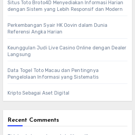
Situs Toto Broto4D Menyediakan Informasi Harian
dengan Sistem yang Lebih Responsif dan Modern
Perkembangan Syair HK Oovin dalam Dunia
Referensi Angka Harian
Keunggulan Judi Live Casino Online dengan Dealer
Langsung
Data Togel Toto Macau dan Pentingnya
Pengelolaan Informasi yang Sistematis
Kripto Sebagai Aset Digital
Recent Comments