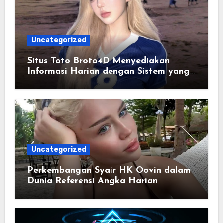
Uncategorized
Situs Toto Broto4D Menyediakan
Informasi Harian dengan Sistem yang
Lebih Responsif dan Modern
Uncategorized
Perkembangan Syair HK Oovin dalam
Dunia Referensi Angka Harian