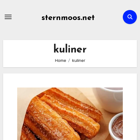
Skip
to
sternmoos.net
content
kuliner
Home
kuliner