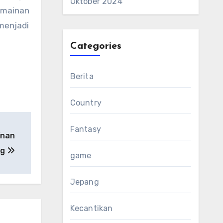
Oktober 2024
ermainan
menjadi
Categories
Berita
Country
Fantasy
inan
ng
game
Jepang
Kecantikan