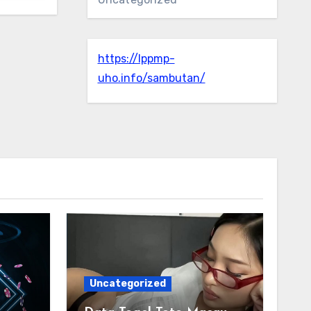
https://lppmp-
uho.info/sambutan/
Uncategorized