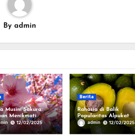
By
admin
a
Berita
a Musim Sakura:
Rahasia di Balik
an Menikmati
Popularitas Alpukat
ahan Bunga
sebagai Superfood
dmin
admin
12/02/2025
12/02/2025