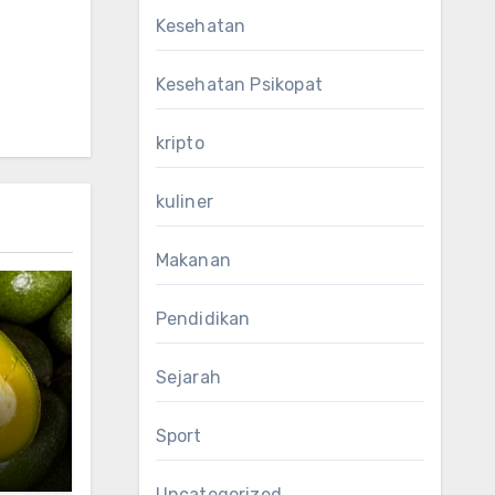
Kesehatan
Kesehatan Psikopat
kripto
kuliner
Makanan
Pendidikan
Sejarah
Sport
Uncategorized