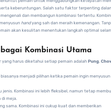
erta keberuntungan. Salah satu faktor terpenting dala
mengenali dan membangun kombinasi tertentu. Kombin
k menyusun
hand
yang sah dan meraih kemenangan. Tan
main akan kesulitan menentukan langkah optimal sela
ebagai Kombinasi Utama
r yang harus diketahui setiap pemain adalah
Pung
,
Cho
i biasanya menjadi pilihan ketika pemain ingin menyusu
tu jenis. Kombinasi ini lebih fleksibel, namun tetap mem
 di meja.
g sama. Kombinasi ini cukup kuat dan memberikan