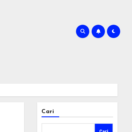
Cari
Cari