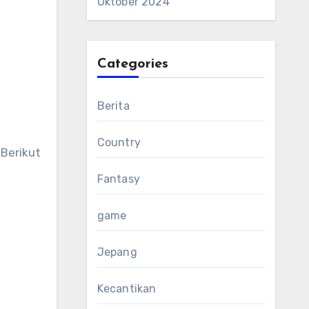
Oktober 2024
Categories
Berita
Country
 Berikut
Fantasy
game
Jepang
Kecantikan