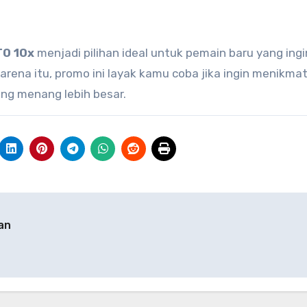
TO 10x
menjadi pilihan ideal untuk pemain baru yang ingi
na itu, promo ini layak kamu coba jika ingin menikmat
ng menang lebih besar.
an