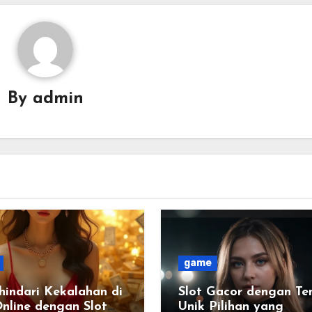
By
admin
game
indari Kekalahan di
Slot Gacor dengan T
Online dengan Slot
Unik Pilihan yang