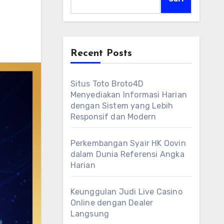
Recent Posts
Situs Toto Broto4D
Menyediakan Informasi Harian
dengan Sistem yang Lebih
Responsif dan Modern
Perkembangan Syair HK Oovin
dalam Dunia Referensi Angka
Harian
Keunggulan Judi Live Casino
Online dengan Dealer
Langsung