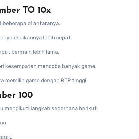
mber TO 10x
 beberapa di antaranya:
enyelesaikannya lebih cepat.
apat bermain lebih lama.
eri kesempatan mencoba banyak game.
ika memilih game dengan RTP tinggi.
ber 100
u mengikuti langkah sederhana berikut:
mo.
arat.