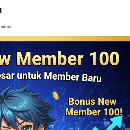
u
Member