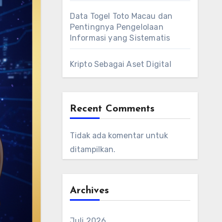
Data Togel Toto Macau dan
Pentingnya Pengelolaan
Informasi yang Sistematis
Kripto Sebagai Aset Digital
Recent Comments
Tidak ada komentar untuk
ditampilkan.
Archives
Juli 2026