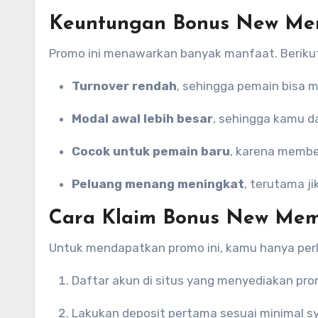
Keuntungan Bonus New Me
Promo ini menawarkan banyak manfaat. Berikut
Turnover rendah
, sehingga pemain bisa m
Modal awal lebih besar
, sehingga kamu d
Cocok untuk pemain baru
, karena memb
Peluang menang meningkat
, terutama j
Cara Klaim Bonus New Mem
Untuk mendapatkan promo ini, kamu hanya perl
Daftar akun di situs yang menyediakan pro
Lakukan deposit pertama sesuai minimal sy