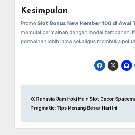
Kesimpulan
Promo
Slot Bonus New Member 100 di Awal 
memulai permainan dengan modal tambahan. Kare
permainan lebih lama sekaligus membuka pelua
Navigasi
Rahasia Jam Hoki Main Slot Gacor Spacem
pos
Pragmatic: Tips Menang Besar Hari Ini