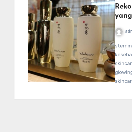
Reko
yang
ad
sternmoos.net – Idol Korea dikenal sangat menjaga
keseha
skinca
glowing
skinca