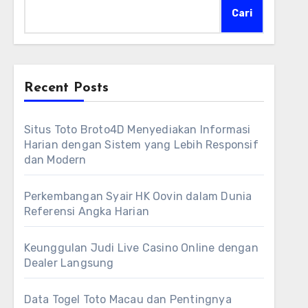
Cari
Recent Posts
Situs Toto Broto4D Menyediakan Informasi
Harian dengan Sistem yang Lebih Responsif
dan Modern
Perkembangan Syair HK Oovin dalam Dunia
Referensi Angka Harian
Keunggulan Judi Live Casino Online dengan
Dealer Langsung
Data Togel Toto Macau dan Pentingnya