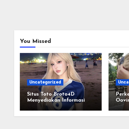
You Missed
Uncategorized
Unca
Situs Toto Broto4D
Perk
Menyediakan Informasi
Oovi
Harian dengan Sistem
Refe
yang Lebih Responsif dan
Modern