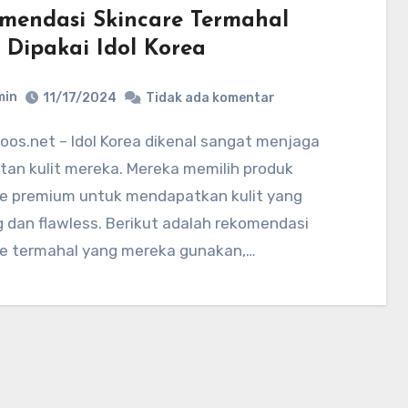
mendasi Skincare Termahal
 Dipakai Idol Korea
min
11/17/2024
Tidak ada komentar
tan kulit mereka. Mereka memilih produk
re premium untuk mendapatkan kulit yang
 dan flawless. Berikut adalah rekomendasi
re termahal yang mereka gunakan,…