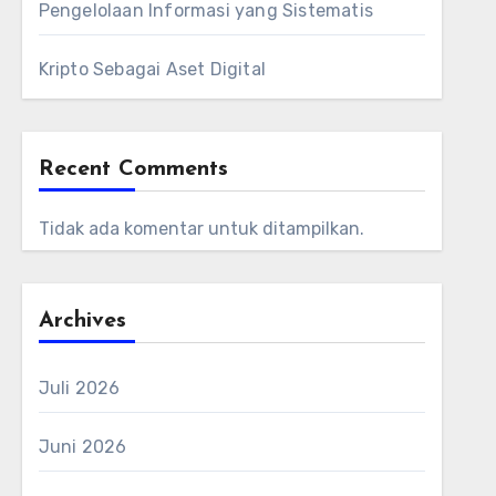
Pengelolaan Informasi yang Sistematis
Kripto Sebagai Aset Digital
Recent Comments
Tidak ada komentar untuk ditampilkan.
Archives
Juli 2026
Juni 2026