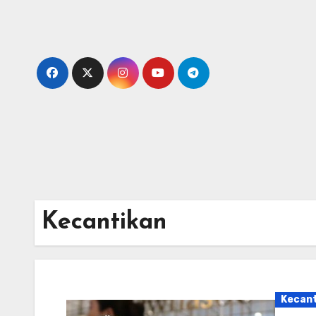
Skip
to
content
Kecantikan
Kecant