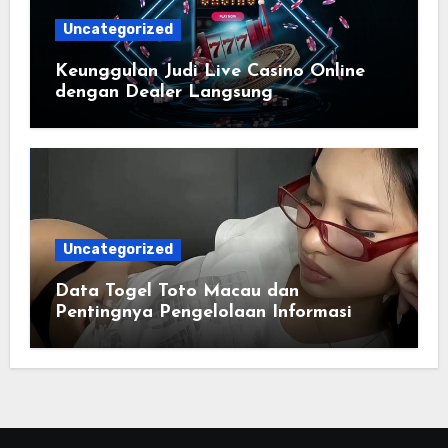
Uncategorized
Keunggulan Judi Live Casino Online
dengan Dealer Langsung
Uncategorized
Data Togel Toto Macau dan
Pentingnya Pengelolaan Informasi
yang Sistematis