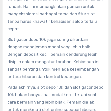
rendah. Hal ini memungkinkan pemain untuk
mengeksplorasi berbagai tema dan fitur slot
tanpa harus khawatir kehabisan saldo terlalu
cepat.
Slot gacor depo 10k juga sering dikaitkan
dengan manajemen modal yang lebih baik.
Dengan deposit kecil, pemain cenderung lebih
disiplin dalam mengatur taruhan. Kebiasaan ini
sangat penting untuk menjaga keseimbangan
antara hiburan dan kontrol keuangan.
Pada akhirnya, slot depo 10k dan slot gacor depo
10k bukan hanya soal modal kecil, tetapi soal
cara bermain yang lebih bijak. Pemain diajak
untuk menikmati slot online sebagai hiburan,