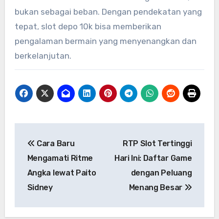
bukan sebagai beban. Dengan pendekatan yang
tepat, slot depo 10k bisa memberikan
pengalaman bermain yang menyenangkan dan
berkelanjutan.
Navigasi
Cara Baru
RTP Slot Tertinggi
pos
Mengamati Ritme
Hari Ini: Daftar Game
Angka lewat Paito
dengan Peluang
Sidney
Menang Besar