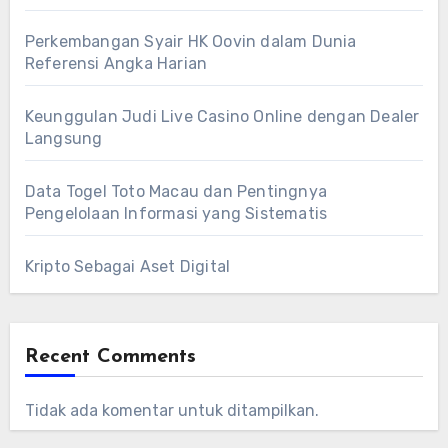
Perkembangan Syair HK Oovin dalam Dunia
Referensi Angka Harian
Keunggulan Judi Live Casino Online dengan Dealer
Langsung
Data Togel Toto Macau dan Pentingnya
Pengelolaan Informasi yang Sistematis
Kripto Sebagai Aset Digital
Recent Comments
Tidak ada komentar untuk ditampilkan.