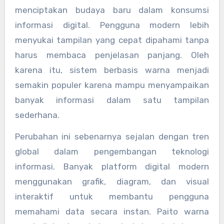
menciptakan budaya baru dalam konsumsi
informasi digital. Pengguna modern lebih
menyukai tampilan yang cepat dipahami tanpa
harus membaca penjelasan panjang. Oleh
karena itu, sistem berbasis warna menjadi
semakin populer karena mampu menyampaikan
banyak informasi dalam satu tampilan
sederhana.
Perubahan ini sebenarnya sejalan dengan tren
global dalam pengembangan teknologi
informasi. Banyak platform digital modern
menggunakan grafik, diagram, dan visual
interaktif untuk membantu pengguna
memahami data secara instan. Paito warna