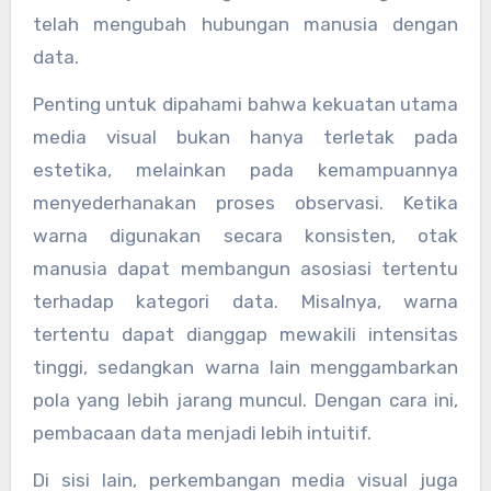
telah mengubah hubungan manusia dengan
data.
Penting untuk dipahami bahwa kekuatan utama
media visual bukan hanya terletak pada
estetika, melainkan pada kemampuannya
menyederhanakan proses observasi. Ketika
warna digunakan secara konsisten, otak
manusia dapat membangun asosiasi tertentu
terhadap kategori data. Misalnya, warna
tertentu dapat dianggap mewakili intensitas
tinggi, sedangkan warna lain menggambarkan
pola yang lebih jarang muncul. Dengan cara ini,
pembacaan data menjadi lebih intuitif.
Di sisi lain, perkembangan media visual juga