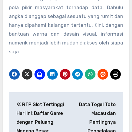
pola pikir masyarakat terhadap data. Dahulu
angka dianggap sebagai sesuatu yang rumit dan
hanya dipahami kalangan tertentu. Kini, dengan
bantuan warna dan desain visual, informasi
numerik menjadi lebih mudah diakses oleh siapa
saja.
Navigasi
RTP Slot Tertinggi
Data Togel Toto
pos
Hari Ini: Daftar Game
Macau dan
dengan Peluang
Pentingnya
Menang Besar
Pengelolaan