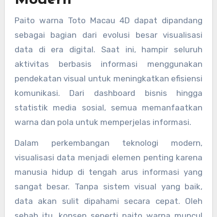
Paito warna Toto Macau 4D dapat dipandang
sebagai bagian dari evolusi besar visualisasi
data di era digital. Saat ini, hampir seluruh
aktivitas berbasis informasi menggunakan
pendekatan visual untuk meningkatkan efisiensi
komunikasi. Dari dashboard bisnis hingga
statistik media sosial, semua memanfaatkan
warna dan pola untuk memperjelas informasi.
Dalam perkembangan teknologi modern,
visualisasi data menjadi elemen penting karena
manusia hidup di tengah arus informasi yang
sangat besar. Tanpa sistem visual yang baik,
data akan sulit dipahami secara cepat. Oleh
sebab itu, konsep seperti paito warna muncul