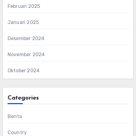
Februari 2025
Januari 2025
Desember 2024
November 2024
Oktober 2024
Categories
Berita
Country