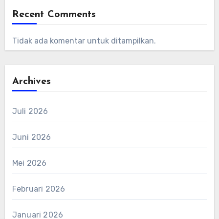
Recent Comments
Tidak ada komentar untuk ditampilkan.
Archives
Juli 2026
Juni 2026
Mei 2026
Februari 2026
Januari 2026