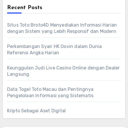
Recent Posts
Situs Toto Broto4D Menyediakan Informasi Harian
dengan Sistem yang Lebih Responsif dan Modern
Perkembangan Syair HK Oovin dalam Dunia
Referensi Angka Harian
Keunggulan Judi Live Casino Online dengan Dealer
Langsung
Data Togel Toto Macau dan Pentingnya
Pengelolaan Informasi yang Sistematis
Kripto Sebagai Aset Digital