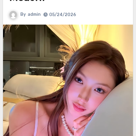
By
admin
05/24/2026