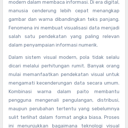
modern dalam membaca informasi. Di era digital,
manusia cenderung lebih cepat menangkap
gambar dan warna dibandingkan teks panjang.
Fenomena ini membuat visualisasi data menjadi
salah satu pendekatan yang paling relevan
dalam penyampaian informasi numerik.
Dalam sistem visual modern, pola tidak selalu
dicari melalui perhitungan rumit. Banyak orang
mulai memanfaatkan pendekatan visual untuk
mengamati kecenderungan data secara umum.
Kombinasi warna dalam paito membantu
pengguna mengenali pengulangan, distribusi,
maupun perubahan tertentu yang sebelumnya
sulit terlihat dalam format angka biasa. Proses
ini menunjukkan bagaimana teknologi visual