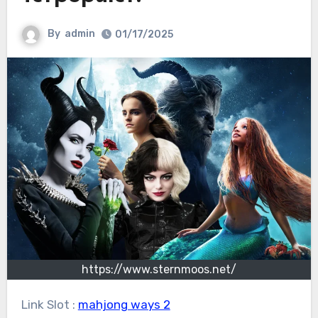
By
admin
01/17/2025
https://www.sternmoos.net/
Link Slot :
mahjong ways 2