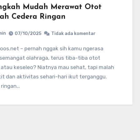
ngkah Mudah Merawat Otot
lah Cedera Ringan
min
07/10/2025
Tidak ada komentar
 semangat olahraga, terus tiba-tiba otot
 atau keseleo? Niatnya mau sehat, tapi malah
kit dan aktivitas sehari-hari ikut terganggu.
 ringan…