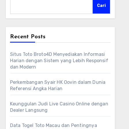
Cari
Recent Posts
Situs Toto Broto4D Menyediakan Informasi
Harian dengan Sistem yang Lebih Responsif
dan Modern
Perkembangan Syair HK Oovin dalam Dunia
Referensi Angka Harian
Keunggulan Judi Live Casino Online dengan
Dealer Langsung
Data Togel Toto Macau dan Pentingnya