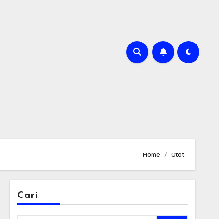
Home
Otot
Cari