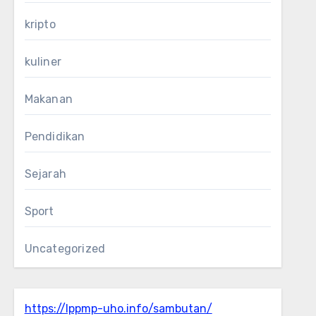
kripto
kuliner
Makanan
Pendidikan
Sejarah
Sport
Uncategorized
https://lppmp-uho.info/sambutan/