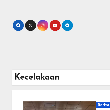
Skip
to
content
Kecelakaan
Berita