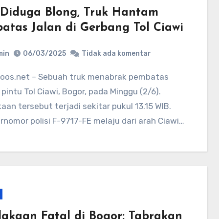
Diduga Blong, Truk Hantam
atas Jalan di Gerbang Tol Ciawi
min
06/03/2025
Tidak ada komentar
i pintu Tol Ciawi, Bogor, pada Minggu (2/6).
aan tersebut terjadi sekitar pukul 13.15 WIB.
rnomor polisi F-9717-FE melaju dari arah Ciawi…
lakaan Fatal di Bogor: Tabrakan