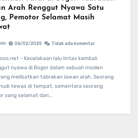
n Arah Renggut Nyawa Satu
g, Pemotor Selamat Masih
wat
min
06/02/2025
Tidak ada komentar
gut nyawa di Bogor dalam sebuah insiden
 yang melibatkan tabrakan lawan arah. Seorang
udi tewas di tempat, sementara seorang
r yang selamat dari…