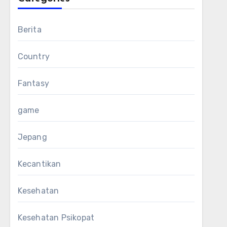
Berita
Country
Fantasy
game
Jepang
Kecantikan
Kesehatan
Kesehatan Psikopat