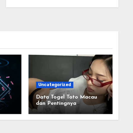
Uncategorized
Data Togel Toto Macau
n
dan Pentingnya
Pengelolaan Informasi
yang Sistematis