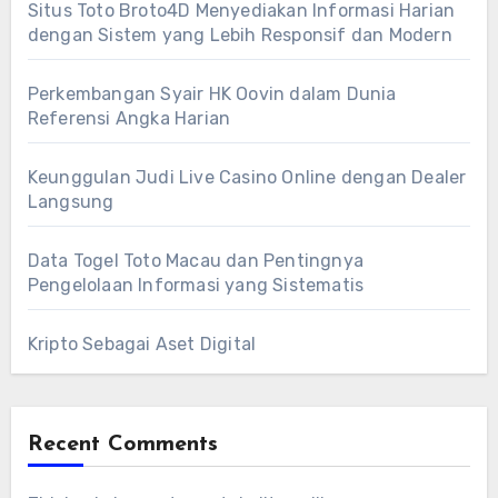
Situs Toto Broto4D Menyediakan Informasi Harian
dengan Sistem yang Lebih Responsif dan Modern
Perkembangan Syair HK Oovin dalam Dunia
Referensi Angka Harian
Keunggulan Judi Live Casino Online dengan Dealer
Langsung
Data Togel Toto Macau dan Pentingnya
Pengelolaan Informasi yang Sistematis
Kripto Sebagai Aset Digital
Recent Comments