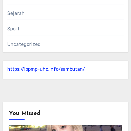
Sejarah
Sport
Uncategorized
https://lppmp-uho.info/sambutan/
You Missed