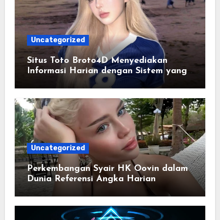
Uncategorized
Situs Toto Broto4D Menyediakan
Informasi Harian dengan Sistem yang
Lebih Responsif dan Modern
Uncategorized
Perkembangan Syair HK Oovin dalam
Dunia Referensi Angka Harian