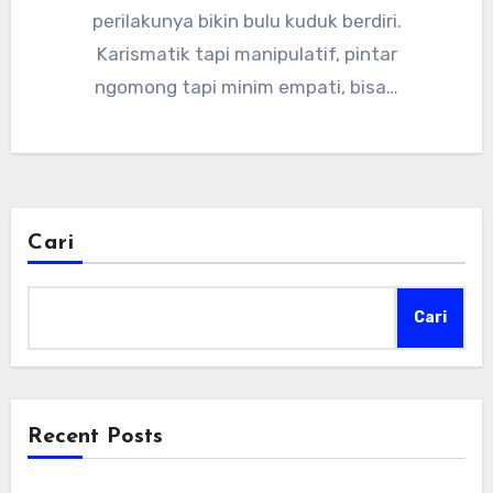
perilakunya bikin bulu kuduk berdiri.
Karismatik tapi manipulatif, pintar
ngomong tapi minim empati, bisa…
Cari
Cari
Recent Posts