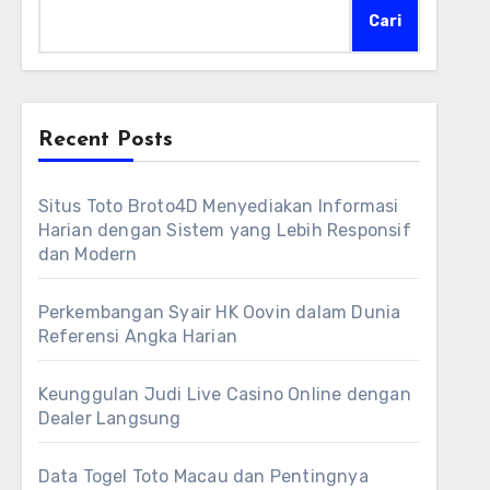
Cari
Recent Posts
Situs Toto Broto4D Menyediakan Informasi
Harian dengan Sistem yang Lebih Responsif
dan Modern
Perkembangan Syair HK Oovin dalam Dunia
Referensi Angka Harian
Keunggulan Judi Live Casino Online dengan
Dealer Langsung
Data Togel Toto Macau dan Pentingnya