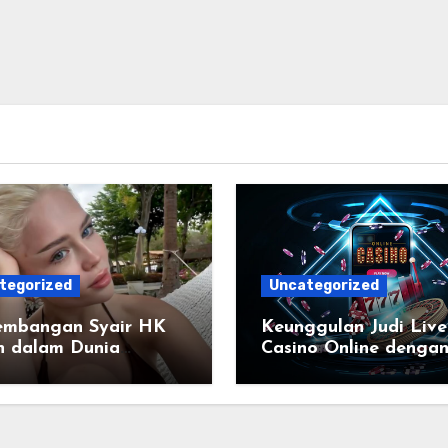
tegorized
Uncategorized
embangan Syair HK
Keunggulan Judi Live
n dalam Dunia
Casino Online denga
rensi Angka Harian
Dealer Langsung