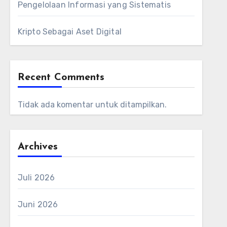
Pengelolaan Informasi yang Sistematis
Kripto Sebagai Aset Digital
Recent Comments
Tidak ada komentar untuk ditampilkan.
Archives
Juli 2026
Juni 2026