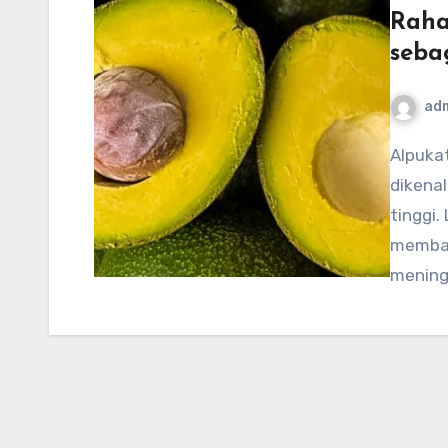
Raha
seba
ad
Alpukat dan Kandungan Lemak Sehatnya Alpukat
dikena
tinggi.
memban
meningk