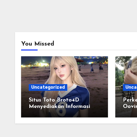
You Missed
Uncategorized
Unca
Situs Toto Broto4D
Perk
Menyediakan Informasi
Oovi
Harian dengan Sistem
Refe
yang Lebih Responsif dan
Modern