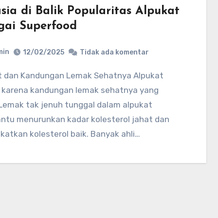
sia di Balik Popularitas Alpukat
gai Superfood
min
12/02/2025
Tidak ada komentar
l karena kandungan lemak sehatnya yang
 Lemak tak jenuh tunggal dalam alpukat
tu menurunkan kadar kolesterol jahat dan
atkan kolesterol baik. Banyak ahli…