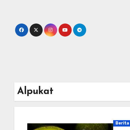
Skip
to
content
Alpukat
Berita